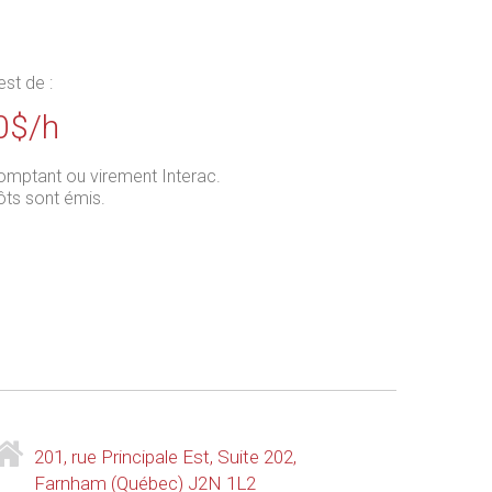
est de :
0$/h
omptant ou virement Interac.
ts sont émis.
201, rue Principale Est, Suite 202,
Farnham (Québec) J2N 1L2